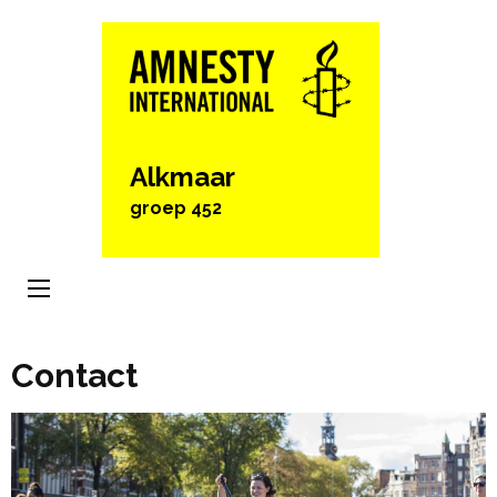
Ga
naar
inhoud
(Druk
enter)
Alkmaar
groep 452
Contact